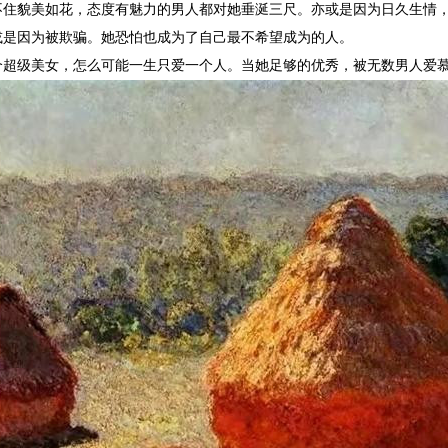
不住貌美如花，态度有魅力的男人都对她垂涎三尺。亦或是因为日久生情
或是因为被欺骗。她恐怕也成为了自己最不希望成为的人。
个超级美女，怎么可能一生只爱一个人。当她足够的优秀，被无数男人爱