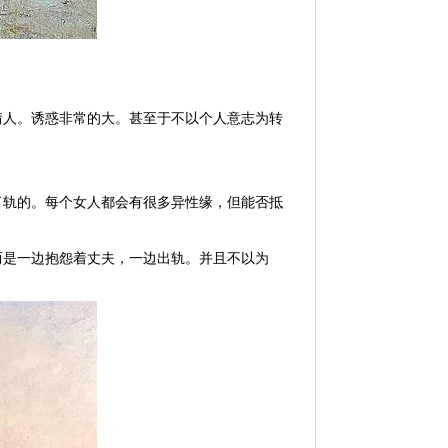
情人。诱惑非常的大。甚至于不以个人意志为转
了轨的。每个女人都会有很多异性缘，但能否抵
而是一边抱怨着丈夫，一边出轨。并且不以为