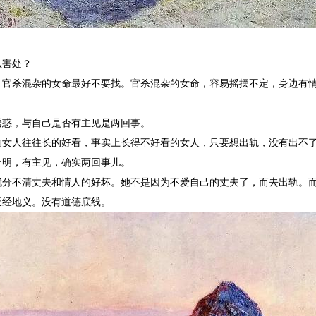
么害处？
，官杀混杂的女命最好不要找。官杀混杂的女命，容易摇摆不定，身边有
诱惑，与自己是否有主见是两回事。
的女人往往长的好看，事实上长得不好看的女人，只要想出轨，没有出不
分明，有主见，确实两回事儿。
就分不清丈夫和情人的好坏。她不是因为不爱自己的丈夫了，而去出轨。
天经地义。没有道德底线。