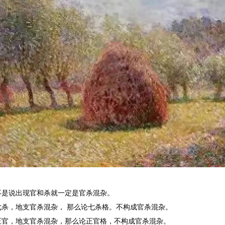
不是说出现官和杀就一定是官杀混杂。
七杀，地支官杀混杂， 那么论七杀格。不构成官杀混杂。
正官，地支官杀混杂，那么论正官格，不构成官杀混杂。