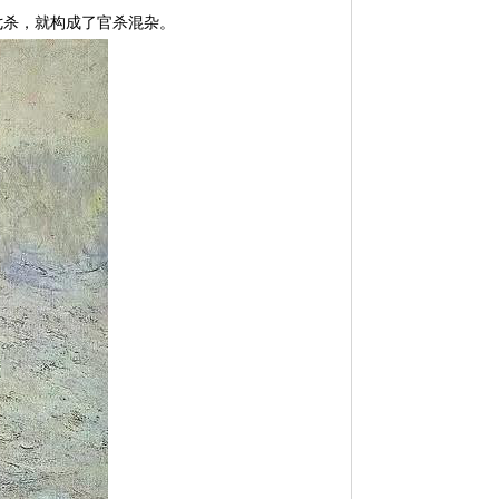
七杀，就构成了官杀混杂。