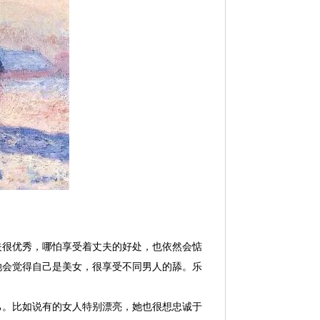
夫很优秀，哪怕享受着丈夫的好处，也依然会惦
她会觉得自己是美女，很享受不同男人的舔。乐
己。比如说有的女人特别漂亮，她也很想忠诚于