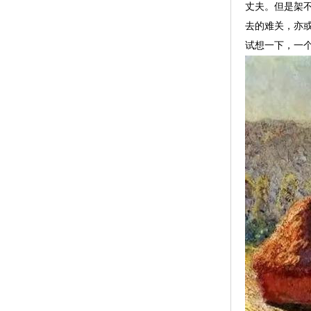
丈夫。但是架
去的难关，亦
试想一下，一