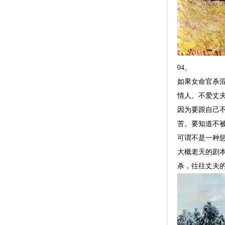
04、
如果女命官杀
情人。不爱丈
因为要跟自己
苦。要知道不
可谓不是一种
大概老天的剧
杀，往往丈夫